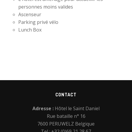
t
personnes moins valides
e
Ascenseur
Parking privé vélo
Lunch Box
Footer
CONTACT
Adresse :
Hôtel le Saint Daniel
Rue bataille n° 16
7600 PERUWELZ Belgique
Tel : +32 (0)69 21 28 67