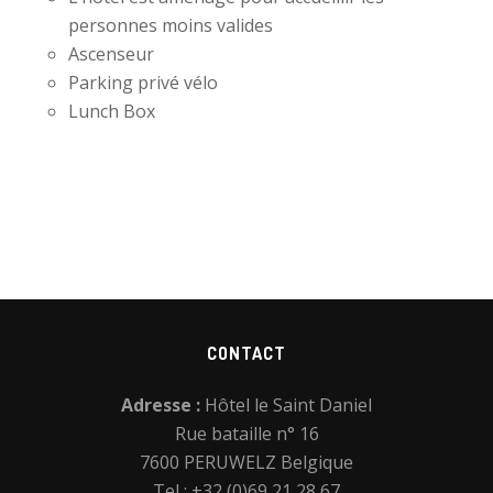
t
personnes moins valides
e
Ascenseur
Parking privé vélo
Lunch Box
Footer
CONTACT
Adresse :
Hôtel le Saint Daniel
Rue bataille n° 16
7600 PERUWELZ Belgique
Tel : +32 (0)69 21 28 67